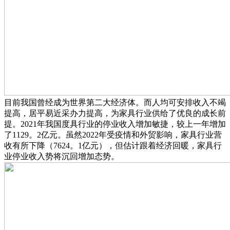
目前我国曾经成为世界第二大经济体。而人均可安排收入不竭
提高，居平易近采办力提高，为家具行业供给了优良的成长前
提。2021年我国度具行业的停业收入增加敏捷，较上一年增加
了1129。2亿元。虽然2022年受疫情和外贸影响，家具行业营
收有所下降（7624。1亿元），但估计跟着经济回暖，家具行
业停业收入势将沉回增加态势。