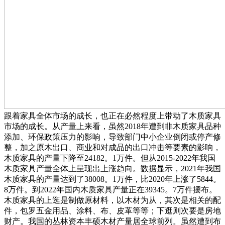
跟着家具全体市场的成长，也正在必然程度上带动了木质家具
市场的成长。从产量上来看，虽然2018年遭到非木质家具品种
添加、环保政策压力的影响，导致部门中小企业倒闭或停产修
整，加之原木出口、商业和对成品的出口冲击等要素的影响，
木质家具的产量下降至24182。1万件。但从2015-2022年我国
木质家具产量全体上呈现出上涨趋向。数据显示，2021年我国
木质家具的产量达到了38008。1万件，比2020年上涨了5844。
8万件。到2022年国内木质家具产量正在39345。7万件摆布。
木质家具的上逛是制做原材料，以木材为从，其次是相关的配
件，包罗五金用品、涂料、布、皮革等等；下逛则次要是房地
财产。我国的丛林资本丰硕木材产量居全球前列。虽然遭到布