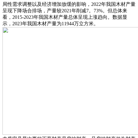
局性需求调整以及经济增加放缓的影响，2022年我国木材产量
呈现下降场合排场，产量较2021年削减7。73%。但总体来
看，2015-2023年我国木材产量总体呈现上涨趋向。数据显
示，2023年我国木材产量为11944万立方米。