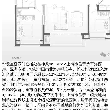
华发虹桥四时售楼处德律风☎：✔✔✔上海市位于承平洋西
岸、亚洲东沿，地处中国南北海岸核心点、长江和钱塘江入海
汇合处， [38] 介于东经120°52′~122°16′，北纬30°42′~31°48′之
间，其北界长江、东濒东海、南临杭州湾、西接江苏和浙江两
省， [41] 市境南北长约120千米，工具宽约100千米。 [42] 截
至2022岁暮，全市道积共6340。5平方千米，占中国总面积的
0。06%， [40] 此中岸线万平方千米。上海市位于一级大地构
制单位分界线山河逐个绍兴深断裂的北西侧，属于扬子准地台
北东边缘的一部门，区内具有扬子准地台较为陈旧的基底，并