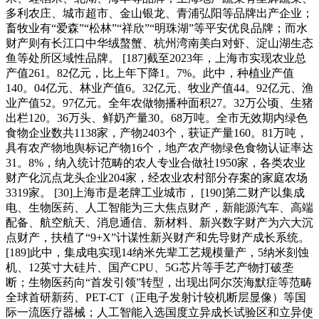
多利农庄、城市超市、金山银龙、青浦弘阳等品牌出产企业；
畜牧业有“爱森”“松林”“祥欣”“明珠湖”等平安优良品牌；而水
财产则有长江口中华绒螯蟹、杭州湾南美白对虾、淀山湖生态
鱼等处所区域性品牌。 [187]截至2023年，上海市实现农业总
产值261。82亿元，比上年下降1。7%。此中，种植业产值
140。04亿元、林业产值6。32亿元、牧业产值44。92亿元、渔
业产值52。97亿元。全年农做物播种面积27。32万公顷、生猪
出栏120。36万头、鲜奶产量30。68万吨。全市无效期内绿色
食物企业数共1138家，产物2403个，获证产量160。81万吨，
具有农产物地舆标记产物16个，地产农产物绿色食物认证率达
31。8%，纳入统计范畴的农人专业合做社1950家，各类农业
财产化沉点龙头企业204家，经农业农村部分存案的家庭农场
3319家。 [30]上海市是老牌工业城市， [190]第二财产以集成
电、生物医药、人工智能为三大焦点财产，新能源汽车、高端
配备、航空航天、消息通信、新材料、新兴数字财产为六大沉
点财产，扶植了“9+X”计谋性新兴财产和先导财产成长系统。
[189]此中，集成电实现14纳米先辈工艺规模量产，5纳米刻蚀
机、12英寸大硅片、国产CPU、5G芯片等手艺产物打破垄
断；生物医药向“首发引领”转型，出现出阿尔茨海默症等范畴
全球首研新药、PET-CT（正电子发射计较机断层显像）等国
际一流医疗器械；人工智能入选国度立异成长试验区和立异使