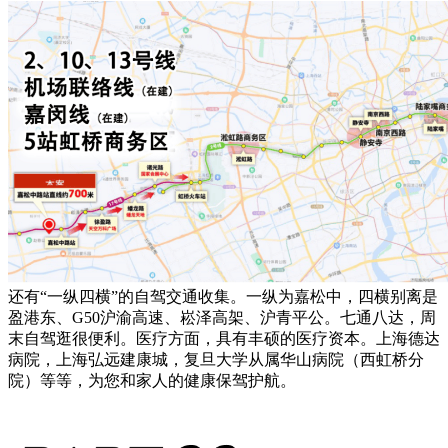
还有“一纵四横”的自驾交通收集。一纵为嘉松中，四横别离是
盈港东、G50沪渝高速、崧泽高架、沪青平公。七通八达，周
末自驾逛很便利。医疗方面，具有丰硕的医疗资本。上海德达
病院，上海弘远建康城，复旦大学从属华山病院（西虹桥分
院）等等，为您和家人的健康保驾护航。