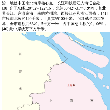
沿，地处中国南北海岸核心点、长江和钱塘江入海汇合处，
[38] 介于东经120°52′~122°16′，北纬30°42′~31°48′之间，其北
界长江、东濒东海、南临杭州湾、西接江苏和浙江两省， [41]
市境南北长约120千米，工具宽约100千米。 [42] 截至2022岁
暮，全市道积共6340。5平方千米，占中国总面积的0。06%，
[40] 此中岸线万平方千米。