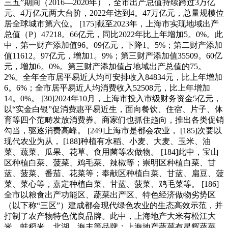
三五”期间（2016—2020年），全市出产总值持续跨过3万亿
元、4万亿元两大台阶，2022年达到4。47万亿元，总量规模位
居全球城市第六位。 [175]截至2023年，上海市实现地域出产
总值（P）47218。66亿元，同比2022年比上年增加5。0%。此
中，第一财产添加值96。09亿元，下降1。5%；第二财产添加
值11612。97亿元，增加1。9%；第三财产添加值35509。60亿
元，增加6。0%。第三财产添加值占地域出产总值的75。
2%。全年全市居平易近人均可安排收入84834元，比上年增加
6。6%；全市居平易近人均消费收入52508元，比上年增加
14。0%。 [30]2024年10月，上海市投入市级财务资金5亿元，
以“实金白银”促消费惠平易近生，面向餐饮、住宿、片子、体
育等四个范畴发放消费券。商家们也抓住趋向，推出各类促销
勾当，驱逐消费高峰。 [249]上海市是都会农业， [185]次要以
现代农业为从， [188]种植有水稻、小麦、大麦、玉米、油
菜、蔬菜、瓜果、花草、食用菌等农做物。 [184]此中，宝山
区种植白菜、菠菜、鸡毛菜、辣椒等；崇明区种植白菜、甘
蓝、菠菜、番茄、花菜等；奉献区种植白菜、甘蓝、扁豆、菠
菜、菜心等，嘉定种植白菜、甘蓝、菠菜、鸡毛菜等。 [186]
全市以粮食出产功能区、蔬菜出产区、特色经济做物劣势区
（以下称“三区”）建成都会现代绿色农业的生态高效示范，并
打制了农产物特色优良品牌。此中，上海地产大米有松江大
米、蛙稻米、北湖、海丰等品牌；上海地产蔬菜有星辉蔬菜、