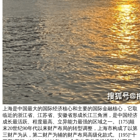
上海是中国最大的国际经济核心和主要的国际金融核心，它取
临近的浙江省、江苏省、安徽省形成长江三角洲，是中国经济
成长最活跃、程度最高、立异能力最强的区域之一。 [175]颠
末20世纪90年代以来财产布局的转型调整，上海市构成了以第
三财产为从，第二财产为辅的财产布局高级化款式。 [195]“十