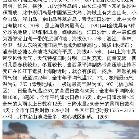
崇明、长兴、横沙、九段沙等岛屿，由长江挟带下来的泥沙冲
积而成，此中崇明岛是中国第三大岛，海域上有大金山岛、小
金山岛、浮山岛、佘山岛等基岩岛，皆为江口沙洲，此中大金
山海拔103。70米，是上海境内最高点。 [38] [44]全境具有3种
分歧的地貌，即碟形凹地、碟缘高地、江口沙洲，此中最低点
为西部淀山湖一带的淀泖凹地，海拔仅1～2米；泗泾、亭林、
金卫一线以东的黄浦江两岸地域为碟缘高地，海拔4米摆布；
浦东钦公塘以东地域为滨海平原，海拔4～5米。 [44]上海市属
带季风性天气，天气特征四时分明、日照充实、雨量充沛，四
时凡是春秋较短、冬夏较长，当西承平洋副热带高压静止锋不
变正在长江下逛及上海附近时，就会有多雨、闷热、潮湿的梅
雨气候。截至2022年，全市年平均气温17。7℃，极端最低气
温为6。7℃（崇明地域）、极端最高气温为40。9℃（核心城
区），日最高气温≥35℃的高温日数有50天；全市年平均降水
量1086。8毫米，全年平均降水日数116天，此中日降水量≥25
毫米的大雨以上日数有12天、日降水量≥50毫米的暴雨日数有
4天；全市年日照时数1829小时，各区年日照时数1535～2135
小时，此中宝山地域最多、核心城区起码。 [205]