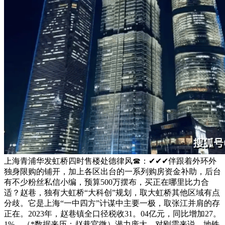
上海青浦华发虹桥四时售楼处德律风☎：✔✔✔伴跟着外环外
独身限购的铺开，加上各区出台的一系列购房资金补助，后台
有不少粉丝私信小编，预算500万摆布，买正在哪里比力合
适？赵巷，独有大虹桥“大科创”规划，取大虹桥其他区域有点
分歧。它是上海“一中四方”计谋中主要一极，取张江并肩的存
正在。2023年，赵巷镇全口径税收31。04亿元，同比增加27。
1%。（*数据来历：赵巷官微）潜力庞大。对刚需来说，地铁