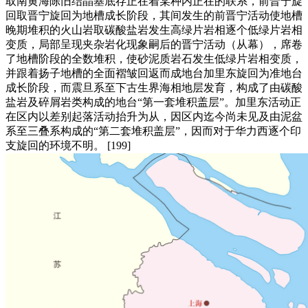
取南黄海陈旧结晶基底存正在着某种内正在的联系，前晋宁旋
回取晋宁旋回为地槽成长阶段，其间发生的前晋宁活动使地槽
晚期堆积的火山岩取碳酸盐岩发生高绿片岩相逐个低绿片岩相
变质，局部呈现夹杂岩化现象嗣后的晋宁活动（从幕），席卷
了地槽阶段的全数堆积，使砂泥质岩石发生低绿片岩相变质，
并跟着扬子地槽的全面褶皱回返而成地台加里东旋回为准地台
成长阶段，而震旦系至下古生界海相地层发育，构成了由碳酸
盐岩及碎屑岩类构成的地台“第一套堆积盖层”。加里东活动正
在区内以差别起落活动抬升为从，因区内迄今尚未见及由泥盆
系至三叠系构成的“第二套堆积盖层”，因而对于华力西逐个印
支旋回的环境不明。 [199]