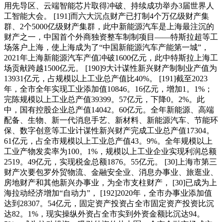
用先导区、云端智能芯片取得冲破、持续成功举办3届世界人
工智能大会。 [191]而六大沉点财产已打制4个万亿级财产集
群、2个5000亿级财产集群，此中新能源汽车是上海最注沉的
财产之一，中国首个外商独资整车制制项目——特斯拉超等工
场落户上海，使上海成为了“中国新能源汽车产能第一城”，
2021年上海新能源汽车产值冲破1600亿元，此中特斯拉上海工
场贡献跨越1500亿元。 [190]9大计谋性新兴财产制制业产值为
13931亿元，占规模以上工业总产值比40%。 [191]截至2023
年，全市全年实现工业添加值10846。16亿元，增加1。1%；
完陈规模以上工业总产值39399。57亿元，下降0。2%。此
中，国有控股企业总产值14042。60亿元。全年新能源、高端
配备、生物、新一代消息手艺、新材料、新能源汽车、节能环
保、数字创意等工业计谋性新兴财产完成工业总产值17304。
61亿元，占全市规模以上工业总产值43。9%。全年规模以上
工业产物发卖率为100。1%，规模以上工业企业实现利润总额
2519。49亿元，实现税金总额1876。55亿元。 [30]上海市第三
财产次要包罗外贸物流、金融安全业、消息办事业、旅逛业、
房地财产和其他新兴办事业，为全市支柱财产， [30]已成为上
海拉动经济增加“自动力”， [192]2020年，全市办事业添加值
达到28307。54亿元，固定资产投资占全市固定资产投资比沉
达82。1%，现实操纵外资占全市实到外资金额比沉达94。