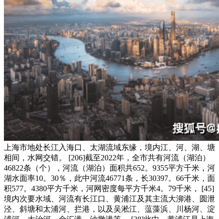
上海市地处长江入海口、太湖流域东缘，境内江、河、湖、塘
相间，水网交错。 [206]截至2022年，全市共有河流（湖泊）
46822条（个），河流（湖泊）面积共652。9355平方千米，河
湖水面率10。30％，此中河流46771条，长30397。66千米，面
积577。4380平方千米，河网密度每平方千米4。79千米， [45]
境内次要水域、河流有长江口、黄浦江及其主流大泖港、圆泄
泾、斜塘和太浦河、拦港，以及吴淞江、蕰藻浜、川杨河、淀