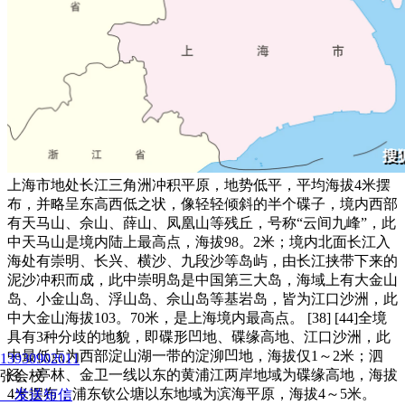
上海市地处长江三角洲冲积平原，地势低平，平均海拔4米摆
布，并略呈东高西低之状，像轻轻倾斜的半个碟子，境内西部
有天马山、佘山、薛山、凤凰山等残丘，号称“云间九峰”，此
中天马山是境内陆上最高点，海拔98。2米；境内北面长江入
海处有崇明、长兴、横沙、九段沙等岛屿，由长江挟带下来的
泥沙冲积而成，此中崇明岛是中国第三大岛，海域上有大金山
岛、小金山岛、浮山岛、佘山岛等基岩岛，皆为江口沙洲，此
中大金山海拔103。70米，是上海境内最高点。 [38] [44]全境
具有3种分歧的地貌，即碟形凹地、碟缘高地、江口沙洲，此
中最低点为西部淀山湖一带的淀泖凹地，海拔仅1～2米；泗
13930902011
泾、亭林、金卫一线以东的黄浦江两岸地域为碟缘高地，海拔
张会校
4米摆布；浦东钦公塘以东地域为滨海平原，海拔4～5米。
发送短信