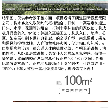
结果图，仅供参考景不雅方面，项目邀请了朗道国际设想无限
公司，将水乡文化取简约气概相融合，打制一个高端定制通过
门头、水岸、花圃等的组合，打制十字从轴的归家仪仗，构成
极具品尝的入户体验；并融入至臻工艺，从从入口、地库、公
区、架空层打制专属的典礼感。的全明户型，南北通透，采光
和通风前提很优胜。入户预留礼序玄关，促进糊口典礼感。u
自型厨房的设想，很合适人体的操做动线。全明卫浴设想，功
能性强。从卧套房式设想，男女仆人起居纵享私密感。值得一
提的是，建面约90㎡户型的总价段正在400-480万之间，性价
比能够说常高了。正在地盘联动价上涨的时代，可以或许用不
到500万上车大虹桥一套地铁质量3房，机遇错过不再！