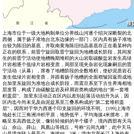
上海市位于一级大地构制单位分界线山河逐个绍兴深断裂的北
西侧，属于扬子准地台北东边缘的一部门，区内具有扬子准地
台较为陈旧的基底，并取南黄海陈旧结晶基底存正在着某种内
正在的联系，前晋宁旋回取晋宁旋回为地槽成长阶段，其间发
生的前晋宁活动使地槽晚期堆积的火山岩取碳酸盐岩发生高绿
片岩相逐个低绿片岩相变质，局部呈现夹杂岩化现象嗣后的晋
宁活动（从幕），席卷了地槽阶段的全数堆积，使砂泥质岩石
发生低绿片岩相变质，并跟着扬子地槽的全面褶皱回返而成地
台加里东旋回为准地台成长阶段，而震旦系至下古生界海相地
层发育，构成了由碳酸盐岩及碎屑岩类构成的地台“第一套堆
积盖层”。加里东活动正在区内以差别起落活动抬升为从，因
区内迄今尚未见及由泥盆系至三叠系构成的“第二套堆积盖
层”，因而对于华力西逐个印支旋回的环境不明。 [199]上海市
地处长江三角洲冲积平原，地势低平，平均海拔4米摆布，并
略呈东高西低之状，像轻轻倾斜的半个碟子，境内西部有天马
山、佘山、薛山、凤凰山等残丘，号称“云间九峰”，此中天马
山是境内陆上最高点，海拔98。2米；境内北面长江入海处有