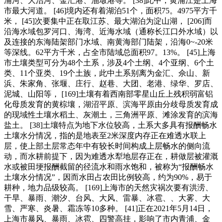
浦河、大治河、金汇港、油墩港等。 [38]此中，黄浦江是上海
市最大河道。 [46]境内还有着湖泊51个，面积75。4975平方千
米， [45]次要集中正在取江苏、最大湖泊为淀山湖， [206]而
沿海水域包罗河口、海湾、近海水域（通称长江口外水域）以
及连接的东海陆架部门水域、南黄海部门陆架，沿海0~-20米
等深线。62平方千米，占全市陆域总面积97。13%。 [45]上海
市土壤类型可分为48个土系，涉及4个土纲、4个亚纲、6个土
类、11个亚类、19个土族，此中土系别离为金汇、佘山、新
浜、朱家角、张堰、庄行、赵巷、大团、老港、绿华、罗店、
泥城、山阳等， [169]土壤有着西南部零星山丘上残积弱富铝
化母质发育的黄棕壤，湖沼平原、滨海平原由分歧母质发育成
的现域性土壤水稻土、灰潮土，三角洲平原、滩涂发育的滨海
盐土。 [38]土壤特点为地下水位较高，土系大多具有报酬畅水
土壤水分情况，指的是地表至2米深度内存正在难透水联上
层，使上部土层常态年中有较长时间构成上层畅水的侧向流
动，而水耕前提下，因为难透水犁地层存正在，耕做层被灌溉
水或被田埂报酬截留的径流水和雨水饱和，被称为“报酬畅水
土壤水分情况”，因而水田占农田比例较高，约为90%，易于
耕种，地力品级较高。 [169]上海市的天然灾祸次要有洪涝、
干旱、暴雨、潮汐、台风、大风、雷暴、冰雹、、大雾、大
雪、严寒、炎暑、霜冻等10多种。 [41]正在2021年5月14日，
上海市暴风、暴雨、冰雹、四警高挂，影响了市内青浦、金