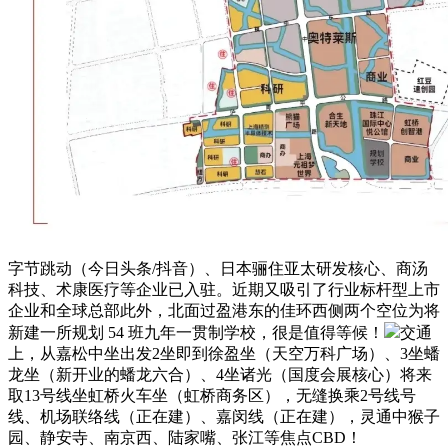
字节跳动（今日头条/抖音）、日本骊住亚太研发核心、商汤
科技、术康医疗等企业已入驻。近期又吸引了行业标杆型上市
企业和全球总部此外，北面过盈港东的佳环西侧两个空位为将
新建一所规划 54 班九年一贯制学校，很是值得等候！
交通
上，从嘉松中坐出发2坐即到徐盈坐（天空万科广场）、3坐蟠
龙坐（新开业的蟠龙六合）、4坐诸光（国度会展核心）将来
取13号线坐虹桥火车坐（虹桥商务区），无缝换乘2号线号
线、机场联络线（正在建）、嘉闵线（正在建），灵通中猴子
园、静安寺、南京西、陆家嘴、张江等焦点CBD！