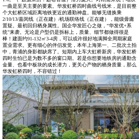
一曲是至关主要的要素。华发虹桥四时曲线号线米，是目前整
个大虹桥区域距离地铁更近的通勤神盘。能够无缝换乘
2/10/13/嘉闵线（正在建）/机场联络线（正在建），能级毋庸
置疑。最初回归栖身属性。国企华发匠心之做，“华发优+系
统”来袭。无论是户型仍是拆标上，质量、细节都做得很是
棒！建面约91-132㎡3-4房，可以或许很好地满脚全周期家庭
置业需求。更有细心的伴侣发觉，本年上海第一、二批次土拍
中，青浦的身影都缺席了。短期内上车大虹桥新房，华发虹桥
四时生怕已是为数不多的窗口期。若是你想要地铁房的通勤含
金量、也看中板块的成长潜力，更关心产物的栖身质量，那么
华发虹桥四时，不容错过！