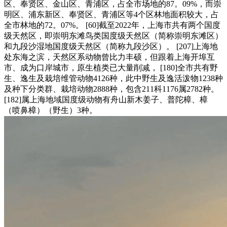
区、奉贤区、金山区、青浦区，占全市场地的87。09%，而崇
明区、浦东新区、奉贤区、青浦区等4个区林地面积较大，占
全市林地的72。07%。 [60]截至2022年，上海市共有两个国度
级天然区，即崇明东滩鸟类国度级天然区（简称崇明东滩区）
和九段沙湿地国度级天然区（简称九段沙区）。 [207]上海地
处东海之滨，天然区系动物曾比力丰硕，但跟着上海开埠互
市、成为口岸城市，原生植类已大量削减， [180]全市共有野
生、逸生及栽培维管动物4126种，此中野生及逸活泼物1238种
及种下分类群、栽培动物2888种，包含211科1176属2782种。
[182]属上海地域国度级动物有舟山新木姜子、普陀樟、樟
（喷鼻樟）（野生）3种。