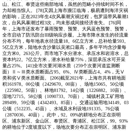
山、松江、奉贤这些南部地域，虽然的范畴小持续时间不长，
力却相当惊人。 [78]又因上海市濒江临海，极易遭到海洋灾祸
的影响，正在2023年生4次风暴潮灾祸过程，包罗温带风暴潮1
次，台风风暴潮过程3次，均未形成间接经济丧失。 [76]同
年，上海市还发布了暴雨预警、预警、大风蓝色预警、预警，
全市启动了防汛防台III级响应步履。上海市降水发生的径流量
分布不均，每年地表水径流量18。6亿立方米，总补给量593。
5亿立方米，陆地水含沙量以吴淞口最高，多年平均含沙量每
立方米0。263公斤。而市地下水分潜水、承压水和岩溶水，总
资本约22。7亿立方米，潜水补给量75%，深层承压水可开采
量占25%。 [41]全市次要河湖水质（259个次要河道监测断
面）Ⅱ～Ⅲ类水质断面占95。6%、Ⅳ类断面占4。4%，无Ⅴ
类和劣Ⅴ类水质断面。 [206]截至2021年，上海市共有耕地面
积161978。00公顷（2429670。00亩）、场地15065。50公顷
（225982。50亩）、林地81792。14公顷（1226882。10亩）、
湿地72715。58公顷（1090733。70亩）、城镇村及工矿用地
289499。59公顷（4342493。85亩）、交通运输用地34149。03
公顷（512235。45亩）、水域及水利设地191335。76公顷
（2870036。40亩）。此中，92。09%的耕地分布正在崇明
区、浦东新区、金山区、奉贤区、青浦区、松江区，99。93%
的耕地位于2度坡度以下，场地次要分布正在崇明区、浦东新