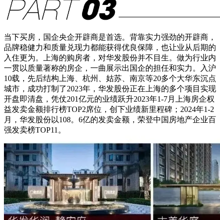
当下买房，国企央企开辟商是首选。背靠实力强劲的开辟商，
品牌稳健力和质量兑现力都能获得优良保障，也让业从后期的
入住更为。上海的购房者，对华发股份并不目生。做为行业内
一贯以质量著称的房企，一曲展示出国企的担任和实力。入沪
10载，先后结构上海、杭州、姑苏、南京等20多个大华东沉点
城市，成功打制了2023年，华发股份正在上海的多个项目实现
开盘即清盘，凭仗201亿元的业绩跃升2023年1-7月上海房企权
益发卖金额排行榜TOP2席位，创下业绩新里程碑；2024年1-2
月，华发股份以108。6亿的发卖金额，荣登中国房地产企业百
强发卖榜TOP11。