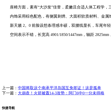
座椅方面，素有“大沙发”佳誉，柔嫩且合适人体工程学，三层
内饰采用棕色配色，有侧翼刺绣、大面积软质材料、金属饰条、
新天籁 2。0 前脸设想条理感丰硕，双腰线显长，车尾年轻
空间表示不错，长宽高 4901/1850/1447mm，轴距 2
上一篇：
中国将取这个南承平洋岛国互免签证！这是孤单
下一篇：
大崩盘！火箭被轰14-3攻势：阿门6中0一分未得格
快捷导航