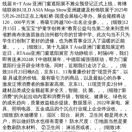
线届 R+T Asia 亚洲门窗遮阳展不雅众预登记正式上线，将继
续联袂BUILD ASIA Mega Show亚洲建建及粉饰联展于2025年
5月26-28日正在上海虹桥·国度会展核心举办。展会规模将达
120，000平方米，将吸引跨越700+出名企业参。。。[细致]12
月15日，兔宝宝“护童学创将来”教育公益勾当第二坐来到贵州
省黔南布依族苗族自治州都匀市的甘塘中学。此次勾当不只为
学生们创制了更好的进修，也为教育事业注入了温暖的正能
量。 。。。[细致]1。第十九届R T Asia亚洲门窗遮阳展定档
近日，RTAsia亚洲门窗遮阳展官 方动静暗示，时隔6年，我们
即将送来2024R T中德联展年，中德双城强强联动，帮力门窗
遮阳行业开辟全球市场。同时，近期我们走访了众。。。[细
致]10月23日晚8点，京东11。11海量廉价好货“现货开卖”，以
最 具诚意的价钱、最有吸引力的商品，以及最贴心的办事，
激发泛博消费者的焕新家高潮。京东11。11现货开卖2分钟，
建材品类成交金额超客岁全天，智能、抗 菌。。。[细致]“新
消费”的兴起拉动内需和消费升级，智能化、健康化、绿色化
的成长趋向，质量效益稳步提拔。数据显示，2022年家电、家
具、照明电器、五金成品四个沉点行业规上企业停业收。。。
[细致]防水做哪里 1、湿区：阳台、厨房、卫生间 都是用水大
户，所以做好防水也很有需要！ 防水尺度： ①地面当然是要
全数刷防水材料。 ②卫生间： 淋浴房或者。。。[细致]本