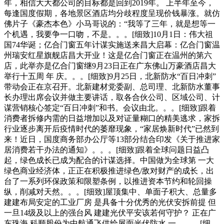
年，相信大大都公司的目标都是回到2019年。 上半年至今，
每逢国度假期，各地景区酒店均分歧程度呈现价钱暴涨。就仿
佛片子《豪杰本色》小马哥说的：“我等了三年，就是想等一
个机遇，我要争一口吻，不是。。。[细致]10月1日：伟大祖
国74华诞；亿合门窗五年计谋实施送来昌大启幕：亿合门窗温
州瑞安红星旗舰店昌大开业！这是亿合门窗正在温州的第六
店，此举亦是亿合门窗继9月23日正在广东佛山万豪酒店昌大
举行十五周 年 庆。。。[细致]9月25日，北新防水“百日冲刺”
带动会正在京召开。北新建材党委副、总司理、北新防水董事
长办理出席会议并做主要讲话，取各合伙公司、区域公司、计
谋营销核心签定“百日冲刺”和书。会议由北。。。[细致]跟着
消费者拆修内需的日益增加以及对证量糊口的精美逃求，家拆
行业逐步离开后疫情时代的萎靡现象，“家居焕新时代”已然到
来！近日，国度商务部办公厅等13部分结合印发《关于推进家
居消费若干办法的通知》。。。[细致]跟着全球问题日益凸
起，绿色成长已成为配合的计谋选择。中国做为全球第 一大
绿色商业经济体，正正在积极推进绿色/敌对财产的成长，出
台了一系列环保政策和限塑条例，以推进资本节约和轮回操
纵，削减对天然。。。[细致]屋顶集中、单面子积大、总量多
建建布局安定的工业厂房 是具备十分优秀的光伏安拆前提 但
一旦14级及以上的强台风 建建光伏平安该若何守护？ 正在广
东珠海 科顺股份为中航通飞供给屋面光伏防水 一。。。[细