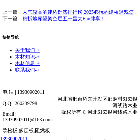
上一篇：
人气较高的建桥逛戏排行榜 2025必玩的建桥逛戏怎
下一篇：
精拆地库暨架空层五一昌大Fun肆享！
快捷导航
关于我们
-
+
木材知识
-
+
木材信息
-
+
联系我们
-
+
电 话 | 13930902011
河北省邢台桥东开发区郝麻村6163银
Q Q | 260239798
河线路木业
版权所有 © 河北6163银河线路木业
Email |
13930902011@163.com
欧松板,多层板,阻燃板
13930902011