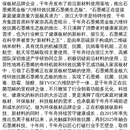
保板材品牌企业，千年舟发布了前沿新材料使用落地，推出石
墨烯黑金板“六维锌效抗菌石墨烯生态板”。“石墨烯正在提拔
家庭健康质量方面极具潜力”，浙江大学求是特聘传授、千年
舟集团首席科学家崇高高贵暗示，千年舟石墨烯黑金板六维锌
效抗菌石墨烯生态板的推出，不只满脚了消费者对健康家居的
需求，也为行业树立了健康板材的新标杆。据引见，石墨烯正
在科学界被誉为“新材料之王”，是由单层碳原子构成的二维碳
纳米材料，具有优良的机械强度、抗菌、抗病毒等机能，正在
航空、航天等范畴取得主要使用。千年舟结合浙江大学、高烯
团队深切推进产学研协同立异，积极切磋前沿材料的使用，立
异性地将石墨烯的奇特机能和锌效抗菌手艺成功融入家居板材
中，引领了石墨烯正在家居板材范畴的使用。石墨烯黑金板六
维锌效抗菌石墨烯生态板的推出，实现了石墨烯、抗菌、抗病
毒、防霉、除醛、除TVOC六维防护于一体，是千年舟正在抗
菌范畴的里程碑之做，不只鞭策了行业朝着功能多元化、科技
化、健康化的标的目的大步迈进，更是满脚了现代家庭对健康
板材、环保板材、科技板材的需求，也承载着千年舟不竭前进
和成长的印记。做为环保板材品牌企业，正在积极操纵新科
技、新材料的同时，千年舟持续苦守健康成长，自2015年率先
推出负离子板材以来，从光触媒到锌效抗菌，再到2025年融合
石墨烯科技。十年间，千年舟以匠心打破行业手艺壁垒，取得