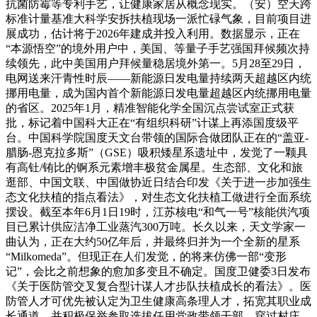
抗菌防霉等专利手艺，让健康家居从概念现实。（安）空天跨
标准计量基准大科学安拆扶植现场一派忙碌气象，目前项目进
展成功，估计将于2026年建成并投入利用。数据显示，正在
“本源悟空”的境外用户中，美国、等量子手艺强国拜候频次持
续领先，此中美国用户拜候量稳居境外第一。5月28至29日，
电网送来汗青性时辰——新能源日发电量持续两天超越区内统
挪用电量，成为国内首个新能源日发电量超越区内统挪用电量
的省区。2025年1月，精准智能化学全国沉点尝试室正式获
批，标记着中国科大正在“有组织科研”计谋上再添国度级平
台。中国科学院国度天文台带领的国际合做团队正在的“盖亚-
腊肠-恩克拉多斯”（GSE）吸积矮星系遗址中，发觉了一颗具
有高钍/铕比的锕系元素增丰极贫金属星。生态部、文化和旅
逛部、中国文联、中国做协近日结合印发《关于进一步加强生
态文化扶植的指点看法》，对生态文化扶植工做进行全面系统
摆设。截至本年6月1日19时，江苏核电“和气一号”核能供汽项
目已累计供应洁净工业蒸汽300万吨。长久以来，天文学家一
曲认为，正在大约50亿年后，并最终归并为一个全新的星系
“Milkomeda”。但现正在人们发觉，的将来仿佛一部“变形
记”，会比之前想象的愈加多变且不确定。国度卫健委3日发布
《关于医防管交叉复合型计谋人才步队扶植成长的看法》。医
防管人才可优先被认定为卫生健康高条理人才，拓宽其职业成
长通道，并积极保举参取选拔任用党政带领干部。穿过村庄、