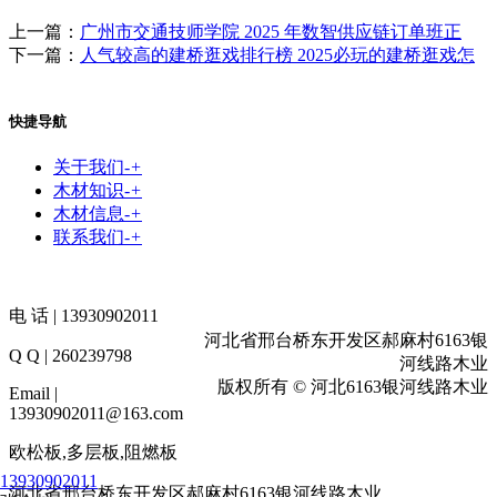
上一篇：
广州市交通技师学院 2025 年数智供应链订单班正
下一篇：
人气较高的建桥逛戏排行榜 2025必玩的建桥逛戏怎
快捷导航
关于我们
-
+
木材知识
-
+
木材信息
-
+
联系我们
-
+
电 话 | 13930902011
河北省邢台桥东开发区郝麻村6163银
Q Q | 260239798
河线路木业
版权所有 © 河北6163银河线路木业
Email |
13930902011@163.com
欧松板,多层板,阻燃板
13930902011
河北省邢台桥东开发区郝麻村6163银河线路木业