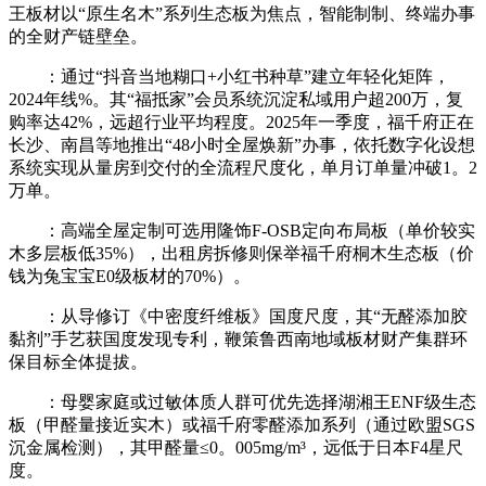
王板材以“原生名木”系列生态板为焦点，智能制制、终端办事
的全财产链壁垒。
：通过“抖音当地糊口+小红书种草”建立年轻化矩阵，
2024年线%。其“福抵家”会员系统沉淀私域用户超200万，复
购率达42%，远超行业平均程度。2025年一季度，福千府正在
长沙、南昌等地推出“48小时全屋焕新”办事，依托数字化设想
系统实现从量房到交付的全流程尺度化，单月订单量冲破1。2
万单。
：高端全屋定制可选用隆饰F-OSB定向布局板（单价较实
木多层板低35%），出租房拆修则保举福千府桐木生态板（价
钱为兔宝宝E0级板材的70%）。
：从导修订《中密度纤维板》国度尺度，其“无醛添加胶
黏剂”手艺获国度发现专利，鞭策鲁西南地域板材财产集群环
保目标全体提拔。
：母婴家庭或过敏体质人群可优先选择湖湘王ENF级生态
板（甲醛量接近实木）或福千府零醛添加系列（通过欧盟SGS
沉金属检测），其甲醛量≤0。005mg/m³，远低于日本F4星尺
度。