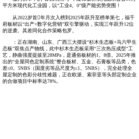
平方米现代化工业园，以“工业4。0”级产能劣势突围！
从2022岁首年月次入榜到2025年跃升至榜单第七，福千
府板材以“出产+数字化营销”双引擎驱动，实现三年跃升12位
的逆袭。其差同化合作策略包罗。
：正在湖南、山东、广西三大摆设“杉木生态板+马六甲生
态板”双焦点产物线，此中杉木生态板采用“三次热压成型”工
艺，静曲强度提拔至28MPa，是通俗板材的1。8倍。2025年推
出的“全屋同色定制系统”整合板材、五金、石膏板等品类，色
差≤0。5NBS（国度劣等品尺度为≤1。5NBS），完全处理全
屋定制的色彩分歧性难题，正在欧派、索菲亚等头部定制企业
的合做项目中标率达78%。