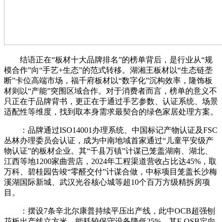
结语正在“板材十大品牌排名”的榜单背后，是行业从“规
模合作”向“手艺+生态”的范式转移。湖湘王板材以“生态链垄
断”卡位高端市场，福千府板材以“数字化”沉构效率，隆饰板
材则以“产能”突围区域合作。对于消费者而言，榜单的意义不
只正在于品牌背书，更正在于通过手艺参数、认证系统、场景
适配性等维度，找到取本身需求最契合的绿色家居处理方案。
：品牌通过ISO14001办理系统、中国标记产物认证及FSC
丛林办理委员会认证，成为中南地域首家通过“儿童平安级产
物认证”的板材企业。其“千县万镇”计谋已笼盖湖南、湖北、
江西等地1200家曲营店，2024年工程渠道营收占比达45%，取
万科、碧桂园告竣“零醛交付”计谋合做，中标项目笼盖长沙梅
溪湖国际新城、武汉光谷核心城等超10个百万方级精拆房项
目。
：摆设7条辛北尔康普持续平压出产线，此中OCB超强刨
花板出产线立方米，能耗较保守设备降低25%。其F-OSB定向