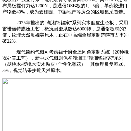
布局板握钉力达1200N，是通俗OSB板的1。5倍，单价较进口
产物低40%，成为碧桂园、中梁地产等房企的区域集采首选。
：2025年推出的“湖湘锦福家”系列实木贴皮生态板，采用
雷诺丽特膜压工艺，概况耐磨系数达6000转，是通俗板材的3
倍，纹理天然度媲美原木，正在中高端全屋定制范畴市占率冲
破22%。
：现代简约气概可考虑福千府全屋同色定制系统（20种概
况处置工艺），新中式气概则保举湖湘王“湖湘锦福家”系列
（胡桃木/樱桃木实木贴皮+个性化雕花），其纹理反复率≤0。
3%，视觉结果接近天然原木。