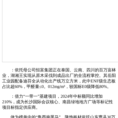
：依托母公司恒富集团正在泰国、云南、四川的百万亩林
业，湖湘王实现从原木采伐到成品出厂的全流程掌控。其岳阳
工业园配备迪芬全从动化出产线万立方米，此中ENF级生态板
占比超60%，甲醛量≤0。012mg/m³，较国标E0级降低80%。
：借力“一带一”基建项目，2024年中标额同比增加
210%，成为长沙国际会议核心、南昌绿地地方广场等标记性
项目标指定供应商。
做为榜单中的“鲁西南黑马”，隆饰板材依托山东曹县30万