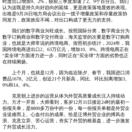
时度出口增加9。2%，较前三季度加速了2。9个百分点。我们
认为这既是持久向好趋向的延续，更是政策落地显效的表现。
出格是9月26日地方局会议出台一揽子增量政策和存量政策协
同发力，政策效应不竭，对出口构成了更无力的支持。
我们的数字商业兴旺成长。按照国际分类，数字商业分为
数字订购商业和数字交付商业，海关监管的次要是数字订购商
业，也就是大师常说的跨境电商。按照初步统计，2024年，我
国跨境电商进出口2。63万亿元，增加10。8%。跨境电商正在
“卖全球”方面潜力进一步，同时正在“买全球”方面的劣势也正
在持续阐扬。
上个月，也就是12月，因为临近除夕、春节，我国进口消
费品1678。2亿元，创近21个月新高，同比、环比别离增加3。
9%和14。4%。
克意朝上进步的运营从体为外贸高质量成长注入持续动
力。方才一开首，大师看到，客岁12月31日接近24时的最初一
份报关单，是8800多万份中的一份，每一份报关单都是外贸企
业送难而上、心血付出的成果。恰是泛博外贸企业的搏风击
浪、克意立异、苦心运营，夯实了外贸的根基盘，进一步激发
了外贸成长活力。