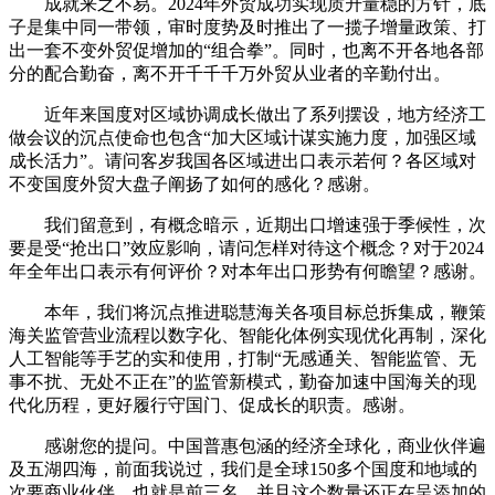
成就来之不易。2024年外贸成功实现质升量稳的方针，底
子是集中同一带领，审时度势及时推出了一揽子增量政策、打
出一套不变外贸促增加的“组合拳”。同时，也离不开各地各部
分的配合勤奋，离不开千千千万外贸从业者的辛勤付出。
近年来国度对区域协调成长做出了系列摆设，地方经济工
做会议的沉点使命也包含“加大区域计谋实施力度，加强区域
成长活力”。请问客岁我国各区域进出口表示若何？各区域对
不变国度外贸大盘子阐扬了如何的感化？感谢。
我们留意到，有概念暗示，近期出口增速强于季候性，次
要是受“抢出口”效应影响，请问怎样对待这个概念？对于2024
年全年出口表示有何评价？对本年出口形势有何瞻望？感谢。
本年，我们将沉点推进聪慧海关各项目标总拆集成，鞭策
海关监管营业流程以数字化、智能化体例实现优化再制，深化
人工智能等手艺的实和使用，打制“无感通关、智能监管、无
事不扰、无处不正在”的监管新模式，勤奋加速中国海关的现
代化历程，更好履行守国门、促成长的职责。感谢。
感谢您的提问。中国普惠包涵的经济全球化，商业伙伴遍
及五湖四海，前面我说过，我们是全球150多个国度和地域的
次要商业伙伴，也就是前三名。并且这个数量还正在呈添加的