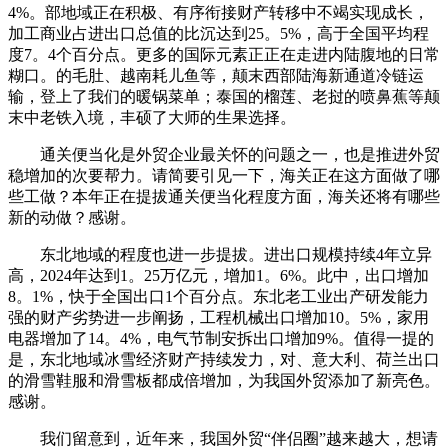
4%。部地域正在积极、有序衔接财产转移中不竭实现成长，
加工商业占进出口总值的比沉达到25。5%，高于全国平均程
度7。4个百分点。更多的国际元素正正在走进内陆腹地的日常
糊口。的毛肚、越南耗儿鱼等，颠末西部陆海新通道冷链运
输，登上了我们的暖锅菜单；泰国的榴莲、老挝的喷鼻蕉等颠
末中老铁入境，丰硕了大师的生果选择。
通关便当化是外贸企业最关怀的问题之一，也是推进外贸
稳增加的次要帮力。请简要引见一下，海关正在这方面做了哪
些工做？本年正在提拔通关便当化程度方面，海关还将有哪些
新的动做？感谢。
东北地域的程度也进一步提拔。进出口规模持续4年立异
高，2024年达到1。25万亿元，增加1。6%。此中，出口增加
8。1%，快于全国出口1个百分点。东北老工业出产研发能力
强的财产劣势进一步阐扬，工程机械出口增加10。5%，家用
电器增加了14。4%，电气节制安拆出口增加9%。值得一提的
是，东北地域冰雪经济财产持续发力，对、意大利、荷兰出口
的滑雪鞋服和滑雪板都成倍增加，为我国外贸添加了新亮色。
感谢。
我们留意到，近年来，我国外贸“伴侣圈”越来越大，想请