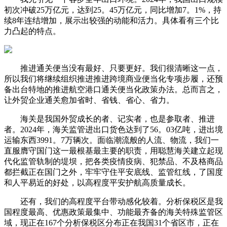
初次冲破25万亿元，达到25。45万亿元，同比增加7。1%，持
续8年连结增加，展示出较强的动能和活力。具体看有三个比
力凸起的特点。
推进通关便当没有最好、只要更好。我们很清晰这一点，
所以我们将继续组织推进推进跨境商业便当化专项步履，还预
备出台特地的推进航空港口通关便当化政策办法。总而言之，
让外贸企业通关愈加省时、省钱、省心、省力。
海关是我国外贸成长的者、记实者，也是参取者、推进
者。2024年，海关监管进出口货色达到了56。03亿吨，进出境
运输东西3991。7万辆次。面临潮流般的人流、物流，我们一
直服膺守国门这一最根基最主要的职责，用聪慧海关建立起现
代化监管轨制的堤坝，把各类疫情疫病、犯禁品、不及格商品
都拦截正在国门之外，牢牢守住平安底线、监管红线，了国度
和人平易近的好处，以高程度平安护航高质量成长。
还有，我们的高程度平台带动感化较着。分析保税区是我
国程度最高、优惠政策最集中、功能最齐备的海关特殊监管区
域，现正在167个分析保税区分布正在我国31个省区市，正在