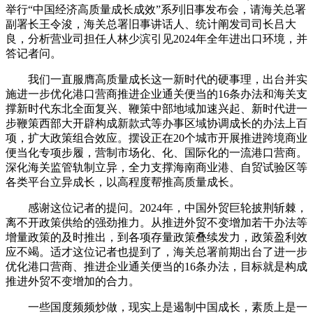
举行“中国经济高质量成长成效”系列旧事发布会，请海关总署
副署长王令浚，海关总署旧事讲话人、统计阐发司司长吕大
良，分析营业司担任人林少滨引见2024年全年进出口环境，并
答记者问。
我们一直服膺高质量成长这一新时代的硬事理，出台并实
施进一步优化港口营商推进企业通关便当的16条办法和海关支
撑新时代东北全面复兴、鞭策中部地域加速兴起、新时代进一
步鞭策西部大开辟构成新款式等办事区域协调成长的办法上百
项，扩大政策组合效应。摆设正在20个城市开展推进跨境商业
便当化专项步履，营制市场化、化、国际化的一流港口营商。
深化海关监管轨制立异，全力支撑海南商业港、自贸试验区等
各类平台立异成长，以高程度帮推高质量成长。
感谢这位记者的提问。2024年，中国外贸巨轮披荆斩棘，
离不开政策供给的强劲推力。从推进外贸不变增加若干办法等
增量政策的及时推出，到各项存量政策叠续发力，政策盈利效
应不竭。适才这位记者也提到了，海关总署前期出台了进一步
优化港口营商、推进企业通关便当的16条办法，目标就是构成
推进外贸不变增加的合力。
一些国度频频炒做，现实上是遏制中国成长，素质上是一