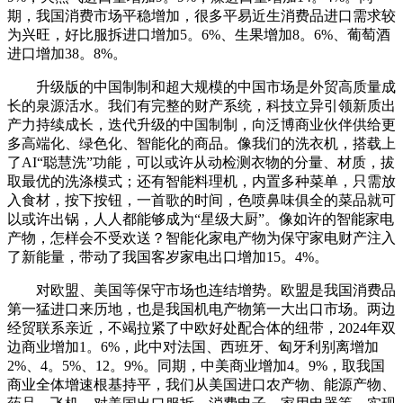
期，我国消费市场平稳增加，很多平易近生消费品进口需求较
为兴旺，好比服拆进口增加5。6%、生果增加8。6%、葡萄酒
进口增加38。8%。
升级版的中国制制和超大规模的中国市场是外贸高质量成
长的泉源活水。我们有完整的财产系统，科技立异引领新质出
产力持续成长，迭代升级的中国制制，向泛博商业伙伴供给更
多高端化、绿色化、智能化的商品。像我们的洗衣机，搭载上
了AI“聪慧洗”功能，可以或许从动检测衣物的分量、材质，拔
取最优的洗涤模式；还有智能料理机，内置多种菜单，只需放
入食材，按下按钮，一首歌的时间，色喷鼻味俱全的菜品就可
以或许出锅，人人都能够成为“星级大厨”。像如许的智能家电
产物，怎样会不受欢送？智能化家电产物为保守家电财产注入
了新能量，带动了我国客岁家电出口增加15。4%。
对欧盟、美国等保守市场也连结增势。欧盟是我国消费品
第一猛进口来历地，也是我国机电产物第一大出口市场。两边
经贸联系亲近，不竭拉紧了中欧好处配合体的纽带，2024年双
边商业增加1。6%，此中对法国、西班牙、匈牙利别离增加
2%、4。5%、12。9%。同期，中美商业增加4。9%，取我国
商业全体增速根基持平，我们从美国进口农产物、能源产物、