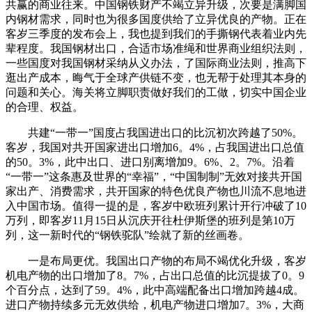
共赢的商业往来。中国钢铁财产不竭立异升级，次要是满脚国
内钢材需求，同时也为很多国度供给了立异优良的产物。正在
客岁三季度的发布会上，我也提到我们的手撕钢代表着业内先
辈程度。我国钢材出口，合适市场准绳和世界商业组织法则，
一些国度对我国钢材采纳从义办法，了国际商业法则，推高下
逛出产成本，晦气于全球产供链不变，也无帮于处理其本身的
问题和关心。海关将立脚职责做好我们的工做，切实中国企业
的合理、权益。
共建“一带一”国度占我国进出口的比沉初次跨越了50%。
客岁，我国对共开国家进出口增加6。4%，占我国进出口总值
的50。3%，此中出口、进口别离增加9。6%、2。7%。沿着
“一带一”这条惠及世界的“幸福”，“中国制制”无效对接共开国
家出产、消费需求，共开国家的特色优良产物也川流不息地进
入中国市场。值得一提的是，客岁中欧班列累计开行冲破了10
万列，即客岁11月15日从沉庆开往杜伊斯堡的班列是第10万
列，这一新时代的“钢铁驼队”绘就了新的丝画卷。
一是布局更优。我国出口产物的布局不竭优化升级，客岁
机电产物的出口增加了8。7%，占出口总值的比沉提拔了0。9
个百分点，达到了59。4%，此中高端配备出口增加跨越4成。
进口产物持续多元无效供给，机电产物进口增加7。3%，大商