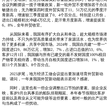
会议判断摆设一揽子增量政策，新一轮外贸不变增加若干办法
敏捷出台，无力鞭策四时度外贸实现了11。51万亿元的季度汗
青新高，增速较三季度提拔了0。4个百分点。特别是12月份，
进出口规模初次冲破4万亿元，是汗青月度新高，增速提拔至
6。8%，全年外贸收官。
从国际来看，我国有序扩大自从和单边，超大规模市场潜
力持续，不只为外贸高质量成长带来了泉源活水，也为世界供
给了更多机缘，共享中国市场。2024年，我国自共建“一带一”
国度进口9。86万亿元，增加2。7%，占进口总值的53。6%。
客岁12月1日，我国赐与所有已建交的最不发财国度100%税目
产物零关税待遇，带动当月自相关国度进口增加18。1%，较
前11个月加速5。8个百分点。
2023岁尾，地方经济工做会议提出要加速培育外贸新动
能。请问，一年来我国外贸新动能表示若何？感谢。
同时，这里也有一些企业调整出口节拍的要素。据企业反
映，客岁9月台风事后的船队排期顺延、本年春节假期比客岁
提前以及商业从义可能升级等这些要素，都对一般的出产运营
勾当构成了一些扰动。