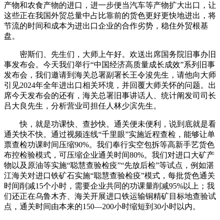
产物和农食产物的进口，进一步便当汽车等产物扩大出口，让
这些正在我国外贸总量中占比靠前的货色更好更快地进出，将
节流的时间和成本为进出口企业的合作劣势，稳住外贸根基
盘。
密斯们、先生们，大师上午好。欢送出席国务院旧事办旧
事发布会。今天我们举行“中国经济高质量成长成效”系列旧事
发布会，我们邀请到海关总署副署长王令浚先生，请他向大师
引见2024年全年进出口相关环境，并回覆大师关怀的问题。出
席今天发布会的还有，海关总署旧事讲话人、统计阐发司司长
吕大良先生，分析营业司担任人林少滨先生。
快，就是功课快、查抄快。通关便未便利，说到底就是看
通关快不快。通过视频连线“千里眼”实施近程查检，能够让单
票查检功课时间压缩90%。我们奉行实空包拆等高新手艺货色
布控检验模式，可压缩企业通关时间80%。我们对进口大矿产
物以及原油等实施“聪慧查验检疫”“先放后检”等试点，例如湛
江海关对进口铁矿石实施“聪慧查验检疫”模式，每批货色通关
时间削减15个小时，需要企业共同的功课量削减95%以上；我
们还正在乌鲁木齐、海关开展进口铁运输铜精矿目标地查验试
点，通关时间由本来的150—200小时缩短到30小时以内。