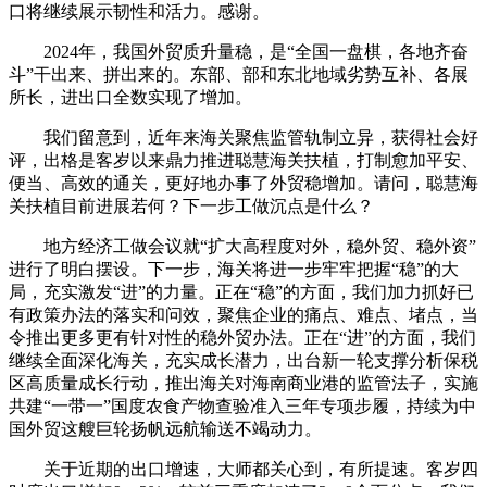
口将继续展示韧性和活力。感谢。
2024年，我国外贸质升量稳，是“全国一盘棋，各地齐奋
斗”干出来、拼出来的。东部、部和东北地域劣势互补、各展
所长，进出口全数实现了增加。
我们留意到，近年来海关聚焦监管轨制立异，获得社会好
评，出格是客岁以来鼎力推进聪慧海关扶植，打制愈加平安、
便当、高效的通关，更好地办事了外贸稳增加。请问，聪慧海
关扶植目前进展若何？下一步工做沉点是什么？
地方经济工做会议就“扩大高程度对外，稳外贸、稳外资”
进行了明白摆设。下一步，海关将进一步牢牢把握“稳”的大
局，充实激发“进”的力量。正在“稳”的方面，我们加力抓好已
有政策办法的落实和问效，聚焦企业的痛点、难点、堵点，当
令推出更多更有针对性的稳外贸办法。正在“进”的方面，我们
继续全面深化海关，充实成长潜力，出台新一轮支撑分析保税
区高质量成长行动，推出海关对海南商业港的监管法子，实施
共建“一带一”国度农食产物查验准入三年专项步履，持续为中
国外贸这艘巨轮扬帆远航输送不竭动力。
关于近期的出口增速，大师都关心到，有所提速。客岁四