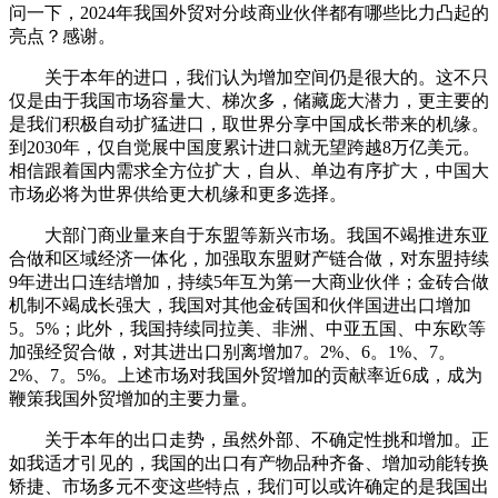
问一下，2024年我国外贸对分歧商业伙伴都有哪些比力凸起的
亮点？感谢。
关于本年的进口，我们认为增加空间仍是很大的。这不只
仅是由于我国市场容量大、梯次多，储藏庞大潜力，更主要的
是我们积极自动扩猛进口，取世界分享中国成长带来的机缘。
到2030年，仅自觉展中国度累计进口就无望跨越8万亿美元。
相信跟着国内需求全方位扩大，自从、单边有序扩大，中国大
市场必将为世界供给更大机缘和更多选择。
大部门商业量来自于东盟等新兴市场。我国不竭推进东亚
合做和区域经济一体化，加强取东盟财产链合做，对东盟持续
9年进出口连结增加，持续5年互为第一大商业伙伴；金砖合做
机制不竭成长强大，我国对其他金砖国和伙伴国进出口增加
5。5%；此外，我国持续同拉美、非洲、中亚五国、中东欧等
加强经贸合做，对其进出口别离增加7。2%、6。1%、7。
2%、7。5%。上述市场对我国外贸增加的贡献率近6成，成为
鞭策我国外贸增加的主要力量。
关于本年的出口走势，虽然外部、不确定性挑和增加。正
如我适才引见的，我国的出口有产物品种齐备、增加动能转换
矫捷、市场多元不变这些特点，我们可以或许确定的是我国出