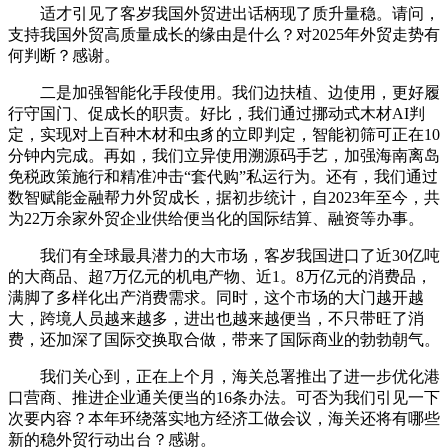
适才引见了客岁我国外贸进出话柄现了质升量稳。请问，
支持我国外贸高质量成长的缘由是什么？对2025年外贸走势有
何判断？感谢。
二是加强智能化手段使用。我们边扶植、边使用，更好履
行守国门、促成长的职责。好比，我们通过挪动式木材AI判
定，实现对上百种木材和虫豸的立即判定，智能初筛可正在10
分钟内完成。再如，我们立异使用溯源码手艺，加强海南离岛
免税政策施行和精准冲击“套代购”私运行为。还有，我们通过
数智赋能金融帮力外贸成长，据初步统计，自2023年至今，共
为22万余家外贸企业供给便当化的国际结算、融资等办事。
我们有全球最具潜力的大市场，客岁我国进口了近30亿吨
的大商品、超7万亿元的机电产物、近1。8万亿元的消费品，
满脚了多样化出产消费需求。同时，这个市场的大门越开越
大，跨境人员越来越多，进出也越来越便当，不只带旺了消
费，还加深了国际交换取合做，带来了国际商业的勃勃朝气。
我们关心到，正在上个月，海关总署推出了进一步优化港
口营商、推进企业通关便当的16条办法。可否为我们引见一下
次要内容？本年环绕落实地方经济工做会议，海关还将有哪些
新的稳外贸行动出台？感谢。