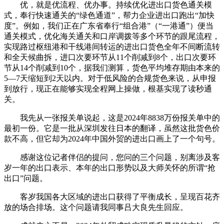
优，就是优流程、优办事。持续优化进出口货色通关模
式，奉行快速通关的“绿色通道”，帮力企业进出口跑出“加快
度”。例如，我们正在广东省奉行“组合港”（“一港通”）便当
通关模式，优化海关通关和口岸调拨等多个环节的跟尾流程，
实现路过枢纽港和干线港间转运的进出口货色全年不间断流转
和全天候曲拆，进口次要环节从11个削减到8个，出口次要环
节从14个削减到10个，据我们测算，货色平均堆存期由本来的
5—7天缩短到2天以内。对于低风险的合规货色来说，从申报
到放行，现正在能够实现全程网上操做，根基实现了读秒通
关。
我先从一张报关单说起，这是2024年8838万份报关单中的
最初一份。它是一批从深圳发往日本的翻译，虽然这批货色价
款不高，但它却为2024年中国外贸的进出口画上了一个句号。
感谢这位记者伴侣的提问，您问的三个问题，别离涉及客
岁一年的出口表示、本年的出口形势以及大师关怀的所谓“抢
出口”问题。
客岁我国各大区域的进出口获得了平衡成长，呈现百花齐
放的场合排场。这个问题请我同事吕大良先生回应。