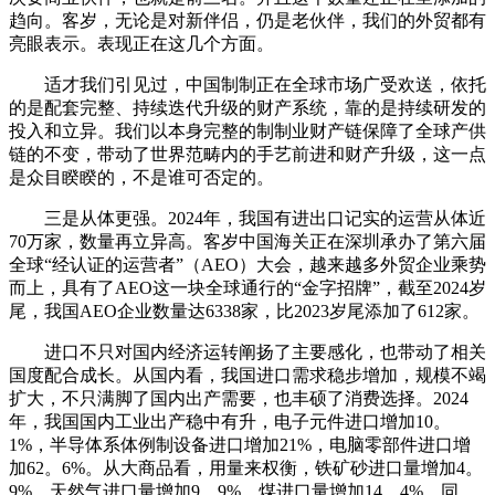
趋向。客岁，无论是对新伴侣，仍是老伙伴，我们的外贸都有
亮眼表示。表现正在这几个方面。
适才我们引见过，中国制制正在全球市场广受欢送，依托
的是配套完整、持续迭代升级的财产系统，靠的是持续研发的
投入和立异。我们以本身完整的制制业财产链保障了全球产供
链的不变，带动了世界范畴内的手艺前进和财产升级，这一点
是众目睽睽的，不是谁可否定的。
三是从体更强。2024年，我国有进出口记实的运营从体近
70万家，数量再立异高。客岁中国海关正在深圳承办了第六届
全球“经认证的运营者”（AEO）大会，越来越多外贸企业乘势
而上，具有了AEO这一块全球通行的“金字招牌”，截至2024岁
尾，我国AEO企业数量达6338家，比2023岁尾添加了612家。
进口不只对国内经济运转阐扬了主要感化，也带动了相关
国度配合成长。从国内看，我国进口需求稳步增加，规模不竭
扩大，不只满脚了国内出产需要，也丰硕了消费选择。2024
年，我国国内工业出产稳中有升，电子元件进口增加10。
1%，半导体系体例制设备进口增加21%，电脑零部件进口增
加62。6%。从大商品看，用量来权衡，铁矿砂进口量增加4。
9%，天然气进口量增加9。9%，煤进口量增加14。4%。同