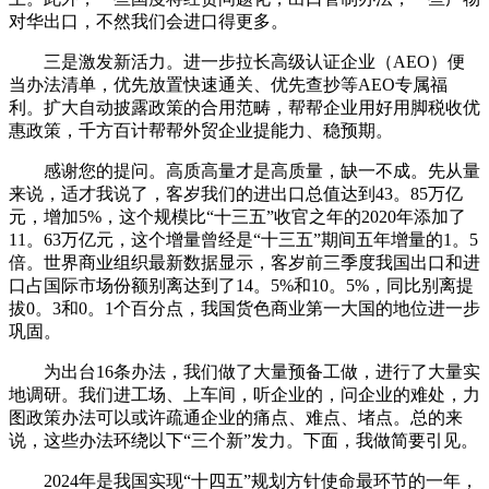
对华出口，不然我们会进口得更多。
三是激发新活力。进一步拉长高级认证企业（AEO）便
当办法清单，优先放置快速通关、优先查抄等AEO专属福
利。扩大自动披露政策的合用范畴，帮帮企业用好用脚税收优
惠政策，千方百计帮帮外贸企业提能力、稳预期。
感谢您的提问。高质高量才是高质量，缺一不成。先从量
来说，适才我说了，客岁我们的进出口总值达到43。85万亿
元，增加5%，这个规模比“十三五”收官之年的2020年添加了
11。63万亿元，这个增量曾经是“十三五”期间五年增量的1。5
倍。世界商业组织最新数据显示，客岁前三季度我国出口和进
口占国际市场份额别离达到了14。5%和10。5%，同比别离提
拔0。3和0。1个百分点，我国货色商业第一大国的地位进一步
巩固。
为出台16条办法，我们做了大量预备工做，进行了大量实
地调研。我们进工场、上车间，听企业的，问企业的难处，力
图政策办法可以或许疏通企业的痛点、难点、堵点。总的来
说，这些办法环绕以下“三个新”发力。下面，我做简要引见。
2024年是我国实现“十四五”规划方针使命最环节的一年，