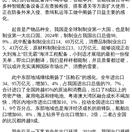
多种智能配备设备正在查验检疫、搭客通关等方面扩大使用，
正在防备外来入侵、查缉私运等工做中阐扬了日益主要的感
化。
起首是产物品种全。我国是全球制制业第一大国，也是制
制业第一大出口国。2024年，制制业占我国出口总值98。
9%，此中配备制制业出口14。69万亿元，消费品制制业出口
5。43万亿元，原材料制制业出口3。12万亿元。能够说现正在
大到海上“巨无霸”海洋工程配备，小到适才展现的最初一份报
关单，即出口的翻译，我们是样样都能制，并且质量都过硬，
可以或许充实满脚国际市场出产、消费的需要。
此中东部地域继续阐扬了“压舱石”的感化。全年进出口
34。95万亿元，增加5。4%，占我国进出口总值的79。7%，
合计进口了全国跨越85%的原油和消费品，出口了8成以上的
劳密产物、家用电器和锂电池。粤港澳大湾区融合成长不竭加
快，湾区内地9市进出口增加10。1%，拉动全国进出口增加
1。9个百分点。东部地域也是海洋经济成长的前锋队，船舶出
口增加60。8%，海上钻井平台出口增加1。2倍，二者占全国
的比沉都跨越9成。
我先引见一下客岁全年出口环境。2024年，我国出口规模