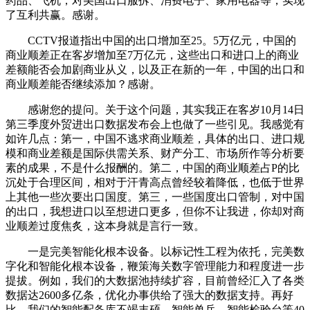
药品、飞机，对美国出口服拆、消费电子、家用电器等，实现
了互利共赢。感谢。
CCTV报道指出中国的出口增加至25。5万亿元，中国的
商业顺差正在客岁增加至7万亿元，这些出口和进口上的商业
差额能否会加剧商业从义，以及正在新的一年，中国的出口和
商业顺差能否继续添加？感谢。
感谢您的提问。关于这个问题，其实我正在客岁10月14日
第三季度外贸进出口数据发布会上也做了一些引见。我感觉有
如许几点：第一，中国不逃求商业顺差，具体的出口、进口规
模和商业差额是国际供需关系、财产分工、市场所作等分析要
素的成果，不是什么报酬的。第二，中国的商业顺差占P的比
沉处于合理区间，相对于汗青高点曾经较着降低，也低于世界
上其他一些次要出口国度。第三，一些国度出口管制，对中国
的出口，我想进口以至想进口更多，但你不让我进，你却对商
业顺差过度焦炙，这本身就是言行一致。
一是完美智能化根本设备。以标记性工程为依托，完美数
字化和智能化根本设备，鞭策海关数字管理能力和程度进一步
提拔。例如，我们的大数据池持续扩容，目前曾经汇入了各类
数据达2600多亿条，优化办事供给了强大的数据支持。再好
比，我们的智能配备库不竭丰硕，智能单兵、智能检验台等40