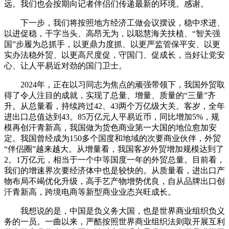
远。我们也会按期向记者伴侣们传递最新的环境。感谢。
下一步，我们将按照地方经济工做会议摆设，稳中求进、
以进促稳，干字当头、高昂无为，以聪慧海关扶植、“智关强
国”步履为总抓手，以更鼎力度抓、以更严监管保平安、以更
实办法稳外贸、以更高尺度促，守国门、促成长，当好让党安
心、让人平易近对劲的国门卫士。
2024年，正在以习同志为焦点的顽强带领下，我国外贸取
得了令人注目的成就，实现了总量、增量、质量的“三量”齐
升。从总量看，持续跨过42、43两个万亿级大关。客岁，全年
进出口总值达到43。85万亿元人平易近币，同比增加5%，规
模再创汗青新高，我国做为货色商业第一大国的地位愈加安
定。我国曾经成为150多个国度和地域的次要商业伙伴，外贸
“伴侣圈”越来越大。从增量看，我国客岁外贸增加规模达到了
2。1万亿元，相当于一个中等国度一年的外贸总量。目前看，
我们的增速界次要经济体中也是较快的。从质量看，进出口产
物布局不竭优化升级，高手艺产物增势优良，自从品牌出口创
汗青新高，跨境电商等新型商业业态兴旺成长。
我想说的是，中国是负义务大国，也是世界商业组织负义
务的一员。一曲以来，严酷按照世界商业组织法则取开展互利