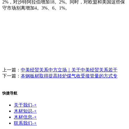
2%，对沙特阿拉伯增加18。2%。同时，对欧盟和美国这些保
守市场别离增加4。3%、6。1%。
上一篇：
中美经贸关系中方立场｜关于中美经贸关系若干
下一篇：
本钢板材取得提高转炉煤气收受接管量的方式专
快捷导航
关于我们
-
+
木材知识
-
+
木材信息
-
+
联系我们
-
+