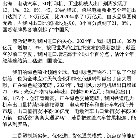
出海，电动汽车、3D打印机、工业机械人出口别离实现了
13。1%、32。8%、45。2%的增加。跨境电商新业态全年进出
口达到了2。63万亿元，比2020年多了1万亿元。自从品牌圈粉
无数，占我国出口比沉同比提拔0。8个百分点到了21。8%，
国货潮牌界各地刮起了“中国风”。
感激记者对我国进口的关心。2024年，我国进口18。39万
亿元，增加2。3%。按照世界商业组织发布的最新数据，截至
客岁前三季度，我国进口增速高于全球1个百分点，估计全年
继续连结第二猛进口国地位。
我们的绿色商业领跑全球。我国绿色产物不只丰硕了全球
供给，也为全球应对天气变化和绿色低碳转型做出了庞大贡
献。正在绿色能源范畴，2024年，我国风力发电机组出口增加
71。9%；光伏产物持续4年出口跨越2000亿元；锂电池出口
39。1亿个，创汗青新高。正在绿色交通范畴，我国铁道电力
机车出口量持续5年连结添加；电动摩托车和自行车热销海外
市场，出口值初次冲破400亿元；电动汽车出口量初次冲破200
万辆。俗话说“条条大通罗马”，若是把这些汽车首尾相连，能
够从到罗马。
二是塑制新劣势。优化进口货色通关模式，沉点保障能矿