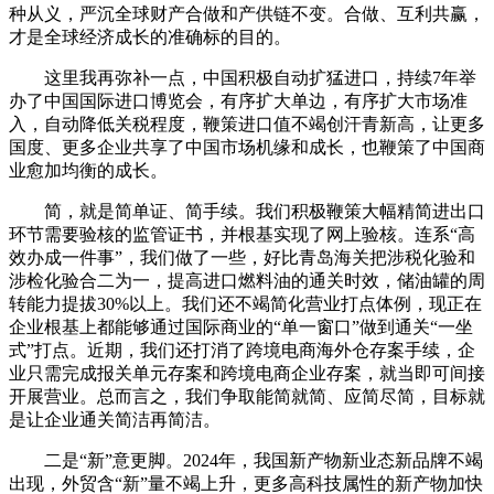
种从义，严沉全球财产合做和产供链不变。合做、互利共赢，
才是全球经济成长的准确标的目的。
这里我再弥补一点，中国积极自动扩猛进口，持续7年举
办了中国国际进口博览会，有序扩大单边，有序扩大市场准
入，自动降低关税程度，鞭策进口值不竭创汗青新高，让更多
国度、更多企业共享了中国市场机缘和成长，也鞭策了中国商
业愈加均衡的成长。
简，就是简单证、简手续。我们积极鞭策大幅精简进出口
环节需要验核的监管证书，并根基实现了网上验核。连系“高
效办成一件事”，我们做了一些，好比青岛海关把涉税化验和
涉检化验合二为一，提高进口燃料油的通关时效，储油罐的周
转能力提拔30%以上。我们还不竭简化营业打点体例，现正在
企业根基上都能够通过国际商业的“单一窗口”做到通关“一坐
式”打点。近期，我们还打消了跨境电商海外仓存案手续，企
业只需完成报关单元存案和跨境电商企业存案，就当即可间接
开展营业。总而言之，我们争取能简就简、应简尽简，目标就
是让企业通关简洁再简洁。
二是“新”意更脚。2024年，我国新产物新业态新品牌不竭
出现，外贸含“新”量不竭上升，更多高科技属性的新产物加快