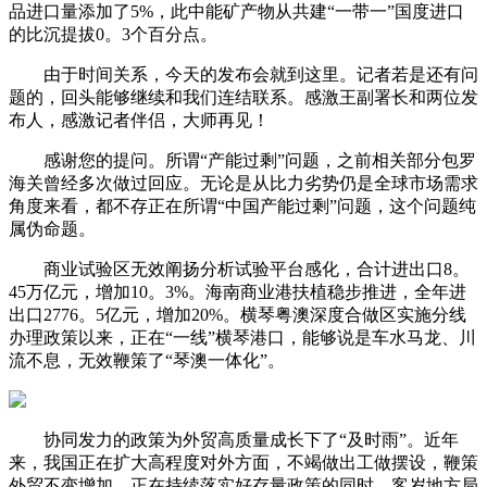
品进口量添加了5%，此中能矿产物从共建“一带一”国度进口
的比沉提拔0。3个百分点。
由于时间关系，今天的发布会就到这里。记者若是还有问
题的，回头能够继续和我们连结联系。感激王副署长和两位发
布人，感激记者伴侣，大师再见！
感谢您的提问。所谓“产能过剩”问题，之前相关部分包罗
海关曾经多次做过回应。无论是从比力劣势仍是全球市场需求
角度来看，都不存正在所谓“中国产能过剩”问题，这个问题纯
属伪命题。
商业试验区无效阐扬分析试验平台感化，合计进出口8。
45万亿元，增加10。3%。海南商业港扶植稳步推进，全年进
出口2776。5亿元，增加20%。横琴粤澳深度合做区实施分线
办理政策以来，正在“一线”横琴港口，能够说是车水马龙、川
流不息，无效鞭策了“琴澳一体化”。
协同发力的政策为外贸高质量成长下了“及时雨”。近年
来，我国正在扩大高程度对外方面，不竭做出工做摆设，鞭策
外贸不变增加。正在持续落实好存量政策的同时，客岁地方局