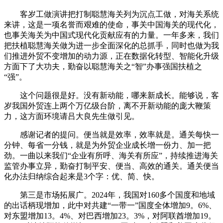
客岁工做演讲把打制聪慧海关列为沉点工做，对海关系统
来讲，这是一项名誉而艰难的使命，事关中国海关的现代化，
也事关海关为中国式现代化贡献应有的力量。一年多来，我们
把扶植聪慧海关做为进一步全面深化的总抓手，同时也做为我
们推进外贸不变增加的动力源，正在数据化转型、智能化升级
方面下了大功夫，勤奋以聪慧海关之“智”办事强国扶植之
“强”。
这个问题很是好。没有新动能，哪来新成长。能够说，客
岁我国外贸连上两个万亿级台阶，离不开新动能的庞大鞭策
力，这方面环境请吕大良先生做引见。
感谢记者的提问。便当就是效率，效率就是。通关每快一
分钟、每省一分钱，就是为外贸企业成长增一份力、加一把
劲。一曲以来我们“企业有所呼、海关有所应”，持续推进海关
监管办事立异，勤奋打制平安、便当、高效的通关。通关便当
化办法归纳综合起来是3个字：优、简、快。
第三是市场拓展广。2024年，我国对160多个国度和地域
的出话柄现增加，此中对共建“一带一”国度全体增加9。6%、
对东盟增加13。4%、对巴西增加23。3%，对阿联酋增加19。