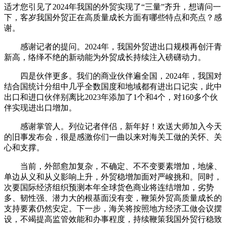
适才您引见了2024年我国的外贸实现了“三量”齐升，想请问一
下，客岁我国外贸正在高质量成长方面有哪些特点和亮点？感
谢。
感谢记者的提问。2024年，我国外贸进出口规模再创汗青
新高，络绎不绝的新动能为外贸成长持续注入磅礴动力。
四是伙伴更多。我们的商业伙伴遍全国，2024年，我国对
结合国统计分组中几乎全数国度和地域都有进出口记实，此中
出口和进口伙伴别离比2023年添加了1个和4个，对160多个伙
伴实现进出口增加。
感谢掌管人。列位记者伴侣，新年好！欢送大师加入今天
的旧事发布会，很是感激你们一曲以来对海关工做的关怀、关
心和支撑。
当前，外部愈加复杂，不确定、不不变要素增加，地缘、
单边从义和从义影响上升，外贸稳增加面对严峻挑和。同时，
次要国际经济组织预测本年全球货色商业将连结增加，劣势
多、韧性强、潜力大的根基面没有变，鞭策外贸高质量成长的
支持要素仍然安定。下一步，海关将按照地方经济工做会议摆
设，不竭提高监管效能和办事程度，持续鞭策我国外贸行稳致