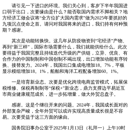
请引见一下进口的环境。我们关心到，客岁下半年我国进
口弱于出口，次要缘由是什么？能否取国内需求不脚相关？地
方经济工做会议将“全方位扩大国内需求”做为2025年要抓好的
九项沉点使命之首。请问对我国将来的进口，我们持有何种预
期？感谢。
其次是动能转换快。这几年从防疫物资到“宅经济”产物、
再到“新三样”，国际市场需要什么，我们就能供给什么。此次
要得益于我国完整且持续迭代升级的产供链，立异、优良、有
合作力的中国制制和中国创制不竭出现，出口增加动能有序转
换、接替发力。2024年，我国出口集成电增加18。7%，平板
显示模组增加18。1%，船舶和海洋工程配备增加60。1%。
一是培育新业态。次要是优化跨境电商监管模式，拓展保
税维修、保税再制制等“保税+”新业态，鼎力支撑边平易近互
市商业健康规范成长，进一步拓增量，做大外贸总盘子。
感谢。这是个继往开来的问题。2024年，我国成长面对的
外部复杂严峻，全年外贸可以或许实现高质量成长很是不容
易。次要受益于这三方面的缘由。
国务院旧事办公室于2025年1月13日（礼拜一）上午10时