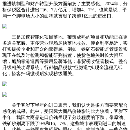
推进轨制型和财产转型升级方面阐扬了主要感化。2024年，分
析保税区合计进出口6。7万亿元，增加4。7%。也就是说，平
均一个脚球场大小的面积就贡献了跨越1亿元的进出口。
三是加速智能化项目落地。鞭策成熟的项目和功能正在更
多通关范畴、更多营业现场尽快落地收效、便企利平易近，实
打实提拔企业和群众的获得感。例如，铁矿石智能监管场景实
现正在线及时检测和智能研判措置，使货色通关时长大幅压
缩，船舶靠港逗留等费用显著降低；非贸税收征管模式、整合
升级相关功课系统，行邮物品税款“征缴退”实现全流程无纸
化，搭客扫码缴税后实现秒级通关。
关于客岁下半年的进口表示，我们认为是多方面要素配合
感化的成果。此中，受国际大商品价钱影响比力较着，客岁下
半年，我国大商品进口价钱呈现了分歧程度的下跌，像原油、
铁矿砂别离下跌了9%和16。7%，这些城市表现到进口的增速
上。此外，一些国度将经贸问题化，出口管制办法，一些产物