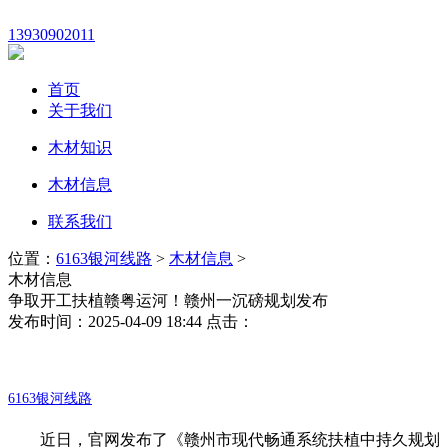
13930902011
首页
关于我们
木材知识
木材信息
联系我们
位置：
6163银河线路
>
木材信息
>
木材信息
争取开工扶植赣粤运河！赣州一沉磅规划发布
发布时间：2025-04-09 18:44 点击：
6163银河线路
近日，官网发布了《赣州市现代畅通系统扶植中持久规划