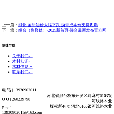
上一篇：
能化 国际油价大幅下跌 沥青成本端支持坍塌
下一篇：
缦合（售楼处）-2025新首页-缦合最新发布官方网
快捷导航
关于我们
-
+
木材知识
-
+
木材信息
-
+
联系我们
-
+
电 话 | 13930902011
河北省邢台桥东开发区郝麻村6163银
Q Q | 260239798
河线路木业
版权所有 © 河北6163银河线路木业
Email |
13930902011@163.com