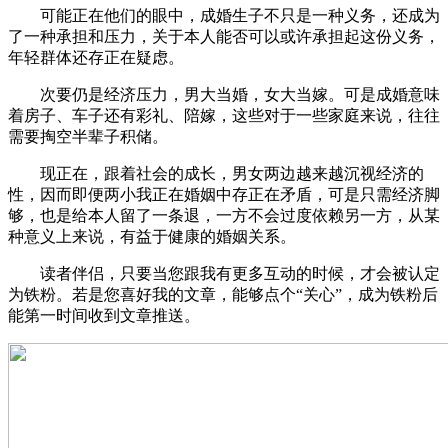
可能正在他们的眼中，成婚生子不只是一种义务，还成为
了一种承担和压力，关于本人能否可以或许承担起这份义务，
年轻群体还存正在疑虑。
次要仍是经济压力，男大当婚，女大当嫁。可是成婚意味
着房子、车子还有彩礼、陪嫁，这些对于一些家庭来说，往往
需要掏空半辈子积储。
现正在，跟着社会的成长，男女两边越来越沉视经济的
性，因而即便两小我正在婚姻中存正在矛盾，可是只需经济脚
够，也是给本人留了一条退，一方不会过度依赖另一方，从某
种意义上来说，有益于健康的婚姻关系。
读者伴侣，只要当您跟我有更多互动的时候，才会被认定
为铁粉。若是您喜好我的文章，能够点个“关心”，成为铁粉后
能第一时间收到文章推送。