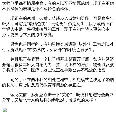
大师似乎都不情愿生育，有的人以至不情愿成婚，现正在不婚
不育群体的增加是个不成轻忽的群体。
现正在的90后、00后，曾经步入成婚的阶段，可是良多年
轻人，可谓是“谈婚色变”，无论男生仍是女生，似乎成婚正在
年轻人中是一件很难接管的工作，现正在的年轻人更关心本
身，更关心本人的原生家庭。
男性也是同样的，有的男性会感遭到“从外”的工为难以对
付，所以现正在“男从内，女从外”的环境也有发生。
并且现正在养育一个孩子根基上是百万打底，如许的经济
开销让很多年轻人自感无力，并且现正在的房价、物价以及孩
子将来的教育、医疗，这些也正在导致公共不雅念的改变。
别的，正在两小我的相处过程中，相处模式也决定了婚姻
的长久，房贷以及后代教育等问题的存正在。
读此文前，麻烦您点击一下“关心”，既便利您进行会商取
分享，又给您带来纷歧样的参取感，感激您的支撑！