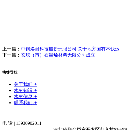
上一篇：
中钢洛耐科技股份无限公司 关于地方国有本钱运
下一篇：
玄坛（市）石墨烯材料无限公司成立
快捷导航
关于我们
-
+
木材知识
-
+
木材信息
-
+
联系我们
-
+
电 话 | 13930902011
河北省邢台桥东开发区郝麻村6163银