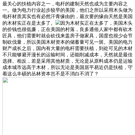
最关心的扶植内容之一，电杆的建制天然也成为主要内容之
一。做为电力行业起步较早的美国，他们之所以采用木头做为
电杆材质其实也有必然汗青缘由的，最次要的缘由天然是美国
的木材实正在是太多了。
因为木材实正在太多了，美国木头
的价钱也很低廉，正在美国的村落，良多通俗人家中都有砍木
匠具，他们需要时就会砍伐来盖房子做家具，国度也很少会节
制砍伐量，所以美国木材资本的储蓄量可见一斑。美国的电力
财产成长之后，国内有大量的电杆需要扶植，到处可见的木材
不只能够避开漫长的运输时间，还能削减成本，天然就是最佳
选择。相反，若是采用其他材质，无论是从原料成本仍是运输
成本城市远高于木材，所以无论是美国居平易近仍是扶植，守
着这么丰硕的丛林资本岂不是不消白不消了？