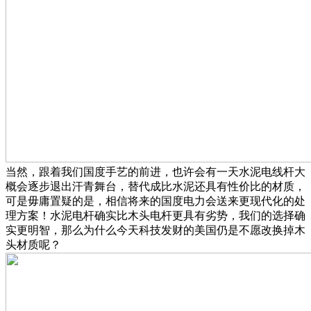
当然，跟着我们国度手艺的前进，也许会有一天水泥电线杆大
概会逐步退出汗青舞台，替代成比水泥还具有性价比的材质，
可是毋庸置疑的是，相信将来的国度电力会送来更现代化的处
理方案！水泥电杆确实比木头电杆更具有劣势，我们的选择确
实更明智，那么为什么今天科技发财的美国仍是不愿改换掉木
头材质呢？