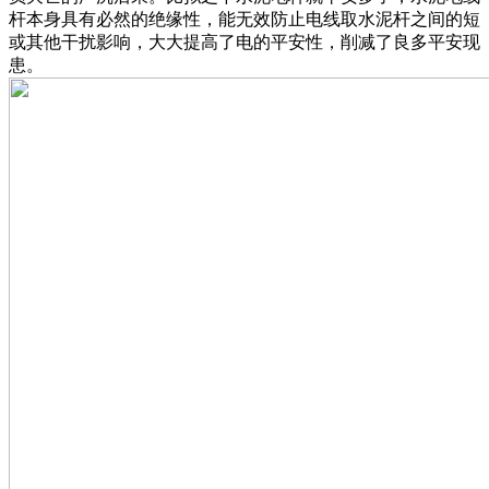
杆本身具有必然的绝缘性，能无效防止电线取水泥杆之间的短
或其他干扰影响，大大提高了电的平安性，削减了良多平安现
患。