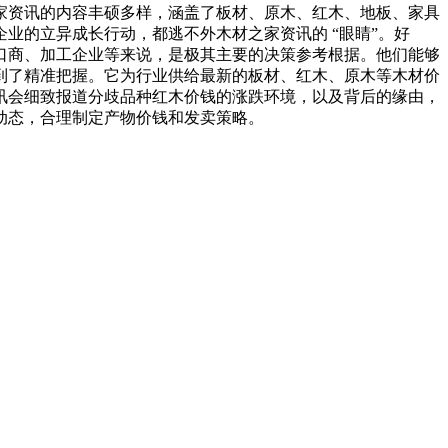
家资讯的内容丰硕多样，涵盖了板材、原木、红木、地板、家具
业的立异成长行动，都逃不外木材之家资讯的 “眼睛”。好
口商、加工企业等来说，是极其主要的决策参考根据。他们能够
到了精准把握。它为行业供给最新的板材、红木、原木等木材价
讯会细致报道分歧品种红木价钱的涨跌环境，以及背后的缘由，
动态，合理制定产物价钱和发卖策略。