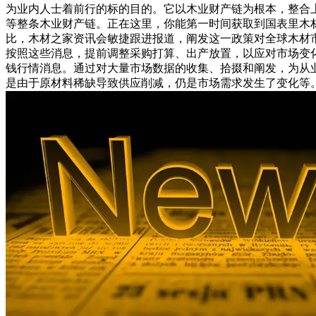
为业内人士着前行的标的目的。它以木业财产链为根本，整合
等整条木业财产链。正在这里，你能第一时间获取到国表里木材
比，木材之家资讯会敏捷跟进报道，阐发这一政策对全球木材
按照这些消息，提前调整采购打算、出产放置，以应对市场变
钱行情消息。通过对大量市场数据的收集、拾掇和阐发，为从
是由于原材料稀缺导致供应削减，仍是市场需求发生了变化等