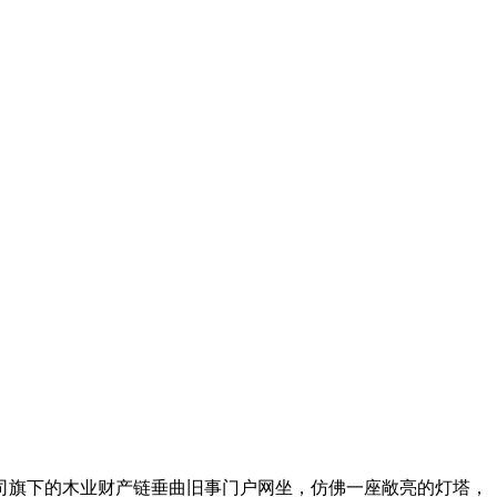
旗下的木业财产链垂曲旧事门户网坐，仿佛一座敞亮的灯塔，