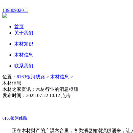
13930902011
首页
关于我们
木材知识
木材信息
联系我们
位置：
6163银河线路
>
木材信息
>
木材信息
木材之家资讯：木材行业的消息枢纽
发布时间：2025-07-22 10:12 点击：
6163银河线路
正在木材财产的广漠六合里，各类消息如潮流般涌来，让人