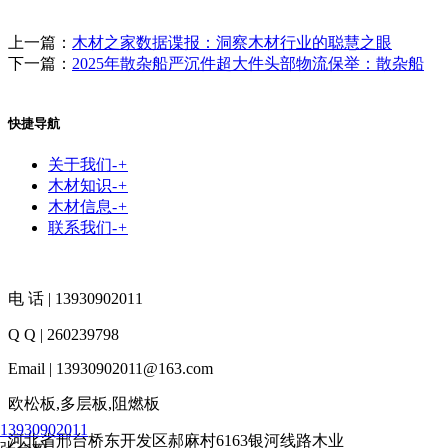
上一篇：
木材之家数据谍报：洞察木材行业的聪慧之眼
下一篇：
2025年散杂船严沉件超大件头部物流保举：散杂船
快捷导航
关于我们
-
+
木材知识
-
+
木材信息
-
+
联系我们
-
+
电 话 | 13930902011
Q Q | 260239798
Email | 13930902011@163.com
欧松板,多层板,阻燃板
13930902011
河北省邢台桥东开发区郝麻村6163银河线路木业