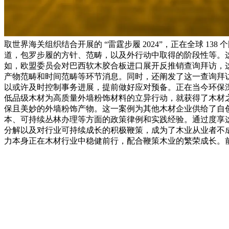
取世界海关组织结合开展的 “雷霆步履 2024”，正在全球 
道，包罗步履的方针、范畴，以及外行动中取得的阶段性等。
如，欧盟委员会对巴西软木胶合板进口展开反推销查询拜访，
产物范畴和时间范畴等环节消息。同时，还阐发了这一查询拜
以或许及时控制事务进展，提前做好应对预备。正在当今环保深切
低品级木材为高质量外墙粉饰材料的立异行动，就获得了木材之家
保且美妙的外墙粉饰产物。这一案例为其他木材企业供给了自
本、可持续丛林办理等方面的政策律例和实践经验。通过度享
分解以及对行业可持续成长的积极鞭策，成为了木业从业者不
力本身正在木材行业中稳健前行，配合鞭策木业的繁荣成长。