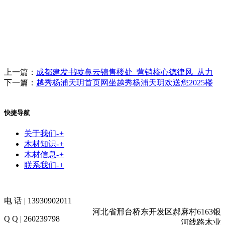
上一篇：
成都建发书喷鼻云锦售楼处_营销核心德律风_从力
下一篇：
越秀杨浦天玥首页网坐越秀杨浦天玥欢送您2025楼
快捷导航
关于我们
-
+
木材知识
-
+
木材信息
-
+
联系我们
-
+
电 话 | 13930902011
河北省邢台桥东开发区郝麻村6163银
Q Q | 260239798
河线路木业