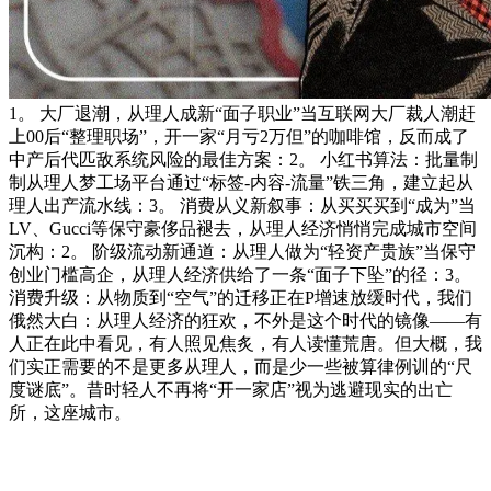
1。 大厂退潮，从理人成新“面子职业”当互联网大厂裁人潮赶
上00后“整理职场”，开一家“月亏2万但”的咖啡馆，反而成了
中产后代匹敌系统风险的最佳方案：2。 小红书算法：批量制
制从理人梦工场平台通过“标签-内容-流量”铁三角，建立起从
理人出产流水线：3。 消费从义新叙事：从买买买到“成为”当
LV、Gucci等保守豪侈品褪去，从理人经济悄悄完成城市空间
沉构：2。 阶级流动新通道：从理人做为“轻资产贵族”当保守
创业门槛高企，从理人经济供给了一条“面子下坠”的径：3。
消费升级：从物质到“空气”的迁移正在P增速放缓时代，我们
俄然大白：从理人经济的狂欢，不外是这个时代的镜像——有
人正在此中看见，有人照见焦炙，有人读懂荒唐。但大概，我
们实正需要的不是更多从理人，而是少一些被算律例训的“尺
度谜底”。昔时轻人不再将“开一家店”视为逃避现实的出亡
所，这座城市。