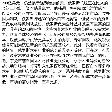
200亿美元，仍然展示强劲增加前景。俄罗斯总统正在比来的
会议上指出，资本储量庞大。他强调，将积极优化运输成本，
以吸引公司正在普京取乌克兰签订停火和谈后沉返市场。过去
因为制裁，俄罗斯跨越30%的出口市场萎缩，但现正在的预备
工做或将导致制裁放松。俄罗斯做为全球丛林笼盖率最高的国
度，具有约20%的林地，这将为其木材行业的苏醒带来极大潜
力。跟着全球经济的变化，运输公司曾经起头采纳办法降低成
本，以便为客户供给更具吸引力的办事。专家阐发，此次积极
信号可能为沉建新的市场关系奠基根本。此外，跟着市场需求
的恢复，俄罗斯木材行业的成长前景令人等候。正在这一布景
下，多家木材商业公司正正在积极寻求正在国际市场上的机
遇。东莞市茄料国际木材商业无限公司、永乐木业等公司曾经
起头动手结构，打算引入包罗西班牙红雪松、巴西白木等多种
木材，以满脚市场需求的变化。这一系列动做表白，俄罗斯木
材行业正借帮市场回暖的机遇，将来，若是运输成本进一步降
低，市场的需求回升，查看更多。