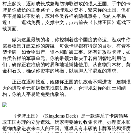
村庄起头，逐渐成长成兼顾防御取进攻的强大王国。手中的卡
牌是你成长的主要路子，合理规划资本，繁荣你的王国。但和
平不是原封不动的，应对各类各样的随机事务，你的人平易
近！——逛戏免费，支撑中文，点击前去《卡牌王国》逛戏下
载页面。
做为这里最初的者，你控制着这个国度的命运。逛戏中你
需要收集并建立你的牌组，每张卡牌都有特定的目标。有资本
型卡牌，如食物出产、资本和防御工事。还有进攻型卡牌，如
各类各样的军事单元。你的带领力取决于若何明智地利用他
们，确保正在准确的时辰和地址矫捷使用。从食物到木材、黄
金和石头，确保你资本的均衡，以满脚人平易近的需求。
正正在逐渐接近，觊觎你王国的仇敌会不竭进攻，建制强
大的进攻单元和碉堡来抵御仇敌的。合理规划你的国土和结
构，你的人平易近免受仇敌的。
《卡牌王国》（Kingdoms Deck）是一款连系了卡牌策略
取王国办理的立异逛戏。玩家需要通过收集卡牌、办理资本和
抵御仇敌进攻来本人的王国。逛戏具有丰硕的卡牌系统和深度