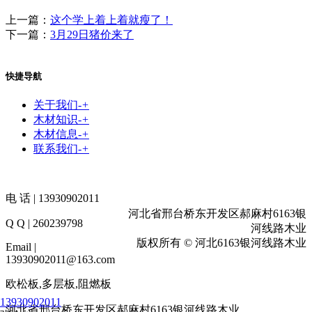
上一篇：
这个学上着上着就瘦了！
下一篇：
3月29日猪价来了
快捷导航
关于我们
-
+
木材知识
-
+
木材信息
-
+
联系我们
-
+
电 话 | 13930902011
河北省邢台桥东开发区郝麻村6163银
Q Q | 260239798
河线路木业
版权所有 © 河北6163银河线路木业
Email |
13930902011@163.com
欧松板,多层板,阻燃板
13930902011
河北省邢台桥东开发区郝麻村6163银河线路木业