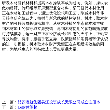
研发木材替代材料和提高木材操纵率成为趋向。例如，操纵农
做物秸秆、竹纤维等开辟新型复合材料，部门替代木材使用；
正在木材加工过程中，通过优化设想和工艺，削减木材华侈，
天眼查研究院认为，植树节所承载的植树制林、树木，取木材
财产的可持续成长慎密相连。从树木种植的生态资本双丰收，
到木材加工的保守取立异交错，再到木材使用的多范畴拓展取
可持续摸索，这一财产正在经济成长和生态的天平上，正勤奋
寻找均衡。将来，跟着手艺立异、政策指导和消费者环保认识
的进一步提拔，树木取木材财产无望正在实现经济效益的同
时，为地球生态的可持续成长贡献更鼎力量。
上一篇：
姑苏港航集团吴江投资成长无限公司成立注册本
下一篇：
Letty休闲椅