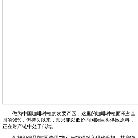
做为中国咖啡种植的次要产区，这里的咖啡种植面积占全
国的98%，但持久以来，却只能以低价向国际巨头供应原料，
正在财产链中处于低端。
佤族织锦品牌“司岗里”将保守纹样融入现代设想，其产物