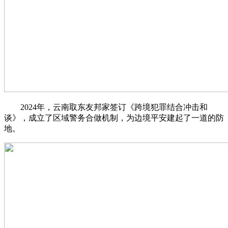
2024年，云南取东友邦家签订《跨境犯罪结合冲击和
谈》，成立了区域警务合做机制，为边境平安建起了一道的防
地。